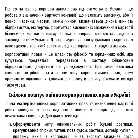
Експертна оцінка корпоративних прав підприємства в Україні – це
робота з визначення вартості компанії, що належить власнику, або її
певної частини, частки. Таким чином визначається дійсна цінність
підприємства, експертом формується висновок із зазначенням вартості
бізнесу чи частки в ньому. Права корпорації оцінюються згідно з
законодавством України. Для проведення аналізу фахівцю знадобиться
пакет документів, який залежить від корпорації, її складу та активів.
Корпоративні права – це власність фізосіб та юридичних осіб, яка
купується, продається, передається в заставу фінансовим
підприємствам, дарується чи успадковується. При зміні власника
компанії потрібно знати точну ціну корпоративних прав, тому
правильне оцінювання допомагає новому власнику з'ясувати вигоду
такої угоди.
Скільки коштує оцінка корпоративних прав в Україні
Точна експертна оцінка корпоративних прав та визначення вартості
робіт проводиться після надання замовником інформації, без якої
неможлива співпраця. Для цього необхідно:
Сформулювати мету оцінювальних робіт (судові розгляди,
врегулювання спірних питань поза судом, застава, договір купівлі-
продажу, вихід із корпорації, інше). Експерт визначає обсяг