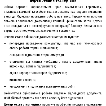
перевіреними експертами
Оцінка вартості корпоративних прав замовляється керівником,
власником компанії та особою, яка має законну підставу для виконання
даної дії. Оцінювач провадить роботу поетапно. Перший етап включає
вивчення балансової документації компанії, фінансових звітів. Другий
етап складається з розшифрування інформації балансу. Визначається
вартість усієї нерухомості, зазначеної в документах.
Основні етапи оцінки складаються з наступних пунктів:
попереднє проведення консультації, під час якої уточнюються
обсяги роботи, термін її виконання;
складання, підписання сторонами угоди;
отримання від клієнта необхідного пакету документації, аналіз
інформації, активів підприємства;
оцінка корпоративних прав підприємства;
висновок експерта;
узгодження та підписання акта виконаних робіт.
Закінчується оцінювальна робота видачею відповідного документа,
який дійсний протягом пів року з моменту його підписання.
Центр експертної оцінки
пропонує професійні послуги з оцінювання